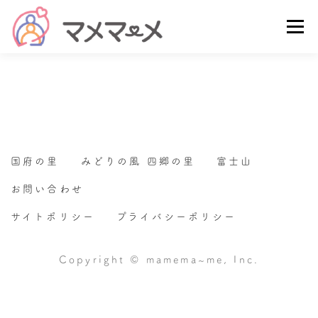
コ
メニ
ン
テ
ン
国府の里
みどりの風 四郷の里
富士山
ツ
へ
ス
お問い合わせ
キ
ッ
国府の里
みどりの風 四郷の里
富士山
プ
お問い合わせ
サイトポリシー
プライバシーポリシー
Copyright © mamema~me, Inc.